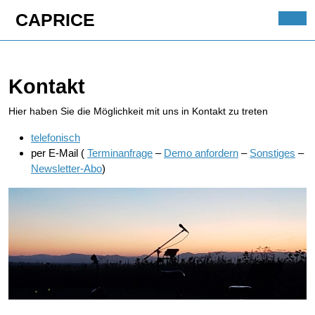
Skip
CAPRICE
to
Ope
content
Butt
Skip
to
Kontakt
content
Hier haben Sie die Möglichkeit mit uns in Kontakt zu treten
telefonisch
per E-Mail (
Terminanfrage
–
Demo anfordern
–
Sonstiges
–
Newsletter-Abo
)