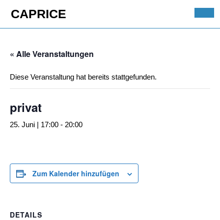
Skip
CAPRICE
to
Ope
content
Butt
Skip
to
« Alle Veranstaltungen
content
Diese Veranstaltung hat bereits stattgefunden.
privat
25. Juni | 17:00
-
20:00
Zum Kalender hinzufügen
DETAILS