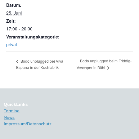
Datum:
25. Juni
Zeit:
17:00 - 20:00
Veranstaltungskategorie:
privat
Bodo unplugged beim Friddig-
Bodo unplugged bei Viva
Espana in der Kochfabrik
Veschper in Bühl
QuickLinks
Termine
News
Impressum/Datenschutz