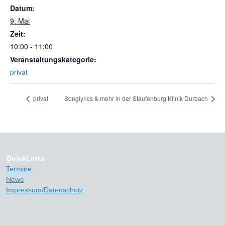
Datum:
9. Mai
Zeit:
10:00 - 11:00
Veranstaltungskategorie:
privat
privat
Songlyrics & mehr in der Staufenburg Klinik Durbach
QuickLinks
Termine
News
Impressum/Datenschutz