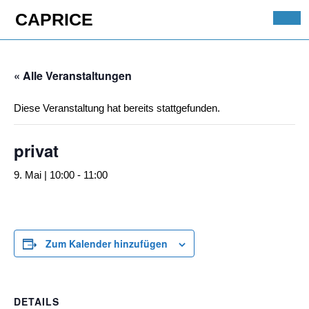
Skip
CAPRICE
to
Ope
content
Butt
Skip
to
« Alle Veranstaltungen
content
Diese Veranstaltung hat bereits stattgefunden.
privat
9. Mai | 10:00
-
11:00
Zum Kalender hinzufügen
DETAILS