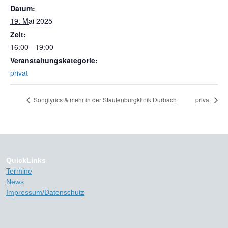
Datum:
19. Mai 2025
Zeit:
16:00 - 19:00
Veranstaltungskategorie:
privat
Songlyrics & mehr in der Staufenburgklinik Durbach
privat
QuickLinks
Termine
News
Impressum/Datenschutz