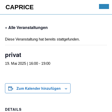
Skip
CAPRICE
to
Ope
content
Butt
Skip
to
« Alle Veranstaltungen
content
Diese Veranstaltung hat bereits stattgefunden.
privat
19. Mai 2025 | 16:00
-
19:00
Zum Kalender hinzufügen
DETAILS