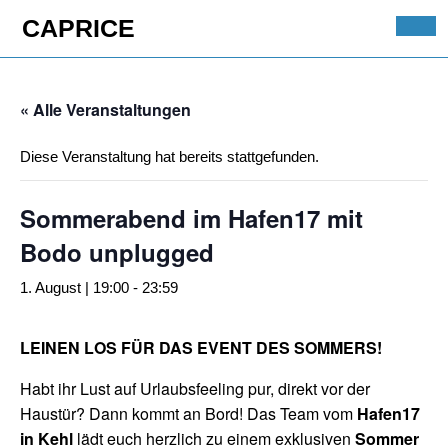
Skip
CAPRICE
to
Ope
content
Butt
Skip
to
« Alle Veranstaltungen
content
Diese Veranstaltung hat bereits stattgefunden.
Sommerabend im Hafen17 mit
Bodo unplugged
1. August | 19:00
-
23:59
LEINEN LOS FÜR DAS EVENT DES SOMMERS!
Habt ihr Lust auf Urlaubsfeeling pur, direkt vor der
Haustür? Dann kommt an Bord! Das Team vom
Hafen17
in Kehl
lädt euch herzlich zu einem exklusiven
Sommer