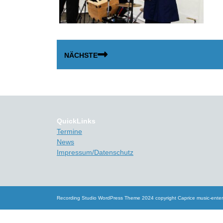
Beitragsnavigation
NÄCHSTE
Next
post:
QuickLinks
Termine
News
Impressum/Datenschutz
Recording Studio WordPress Theme
2024 copyright Caprice music-ente