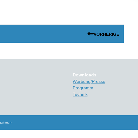
VORHERIGE
Previous
post:
Downloads
Werbung/Presse
Programm
Technik
rtainment
Scroll
Up