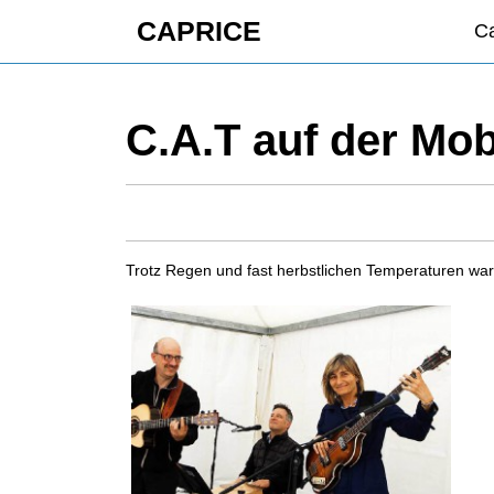
Skip
CAPRICE
Ca
to
content
Skip
to
C.A.T auf der Mob
content
Trotz Regen und fast herbstlichen Temperaturen wa