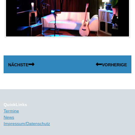
Tone Pony 2019
Beitragsnavigation
NÄCHSTE
VORHERIGE
Next
Previous
post:
post:
QuickLinks
Termine
News
Impressum/Datenschutz