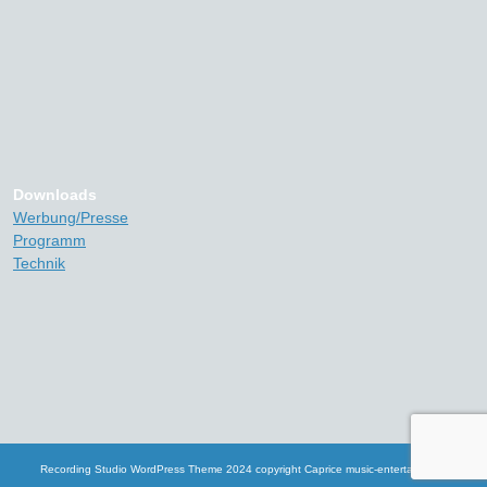
Downloads
Werbung/Presse
Programm
Technik
Recording Studio WordPress Theme
2024 copyright Caprice music-entertainment
Scroll