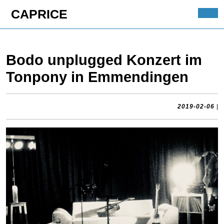
Skip
CAPRICE
to
Ope
content
Butt
Skip
to
Bodo unplugged Konzert im
content
Tonpony in Emmendingen
2
2019-02-06
|
02
0